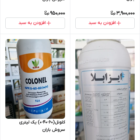
950,000
3,900,000
افزودن به سبد
افزودن به سبد
کلونل(۶۰-۴۰-۰) یک لیتری
سروش باران