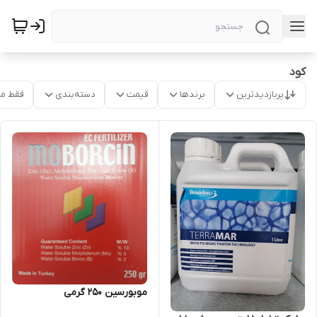
کود
پربازدیدترین
برندها
قیمت
دسته‌بندی
فقط م
موبورسین 250 گرمی