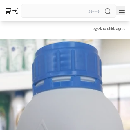
khorshidzagros
/
کود