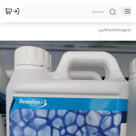
khorshidzagros
/
کود