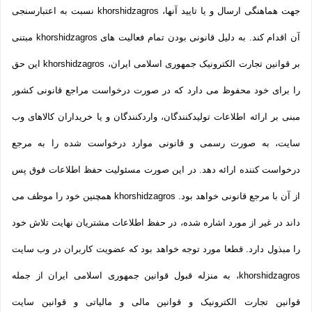
جهت هماهنگی ارسال و یا تایید آنها، khorshidzagros نسبت به اعتبارسنجی
آن اقدام کند. به دلیل قانونی بودن تمام فعالیت های khorshidzagros مبتنی
بر قوانین تجارت الکترونیک جمهوری اسلامی ایران، khorshidzagros این حق
را برای خود محفوظ می دارد که در صورت درخواست مراجع قانونی کشور
مبنی بر ارائه اطلاعات تولیدکنندگان، واردکنندگان و یا خریداران کالاهای وب
سایت، به صورت رسمی و قانونی موارد درخواست شده را به مرجع
درخواست کننده ارائه دهد. در این صورت مسئولیت حفظ اطلاعات فوق پس
از آن با مرجع قانونی خواهد بود. khorshidzagros همچنین خود را موظف می
داند در غیر از مورد اشاره شده، در حفظ اطلاعات مشتریان نهایت تلاش خود
را مبذول دارد. قطعا مورد توجه خواهد بود که عضویت کاربران در وب سایت
khorshidzagros، به منزله قبول قوانین جمهوری اسلامی ایران از جمله
قوانین تجارت الکترونیک و قوانین مالی و مالیاتی و قوانین سایت