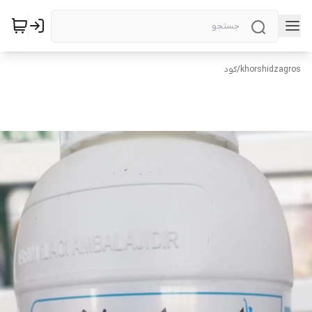
khorshidzagros
/
کود