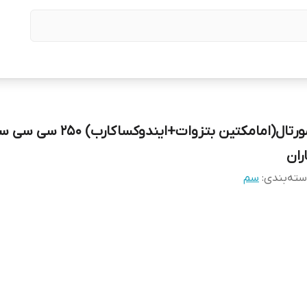
مورتال(امامکتین بتزوات+ایندوکساکار
ران
ته‌بندی
:
سم